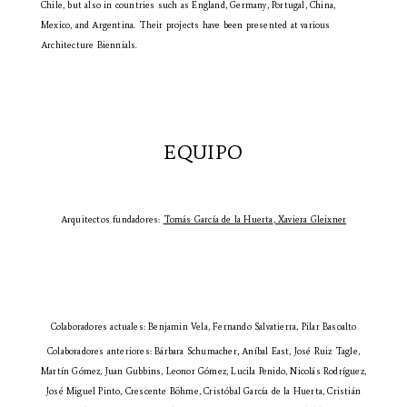
Chile, but also in countries such as England, Germany, Portugal, China,
Mexico, and Argentina. Their projects have been presented at various
Architecture Biennials.
EQUIPO
Arquitectos fundadores:
Tomás García de la Huerta
,
Xaviera Gleixner
Colaboradores actuales: Benjamin Vela, Fernando Salvatierra, Pilar Basoalto
Colaboradores anteriores: Bárbara Schumacher, Aníbal East
, José Ruiz Tagle,
Martín Gómez, Juan Gubbins, Leonor Gómez, Lucila Penido, Nicolás Rodríguez,
José Miguel Pinto, Crescente Böhme, Cristóbal García de la Huerta, Cristián