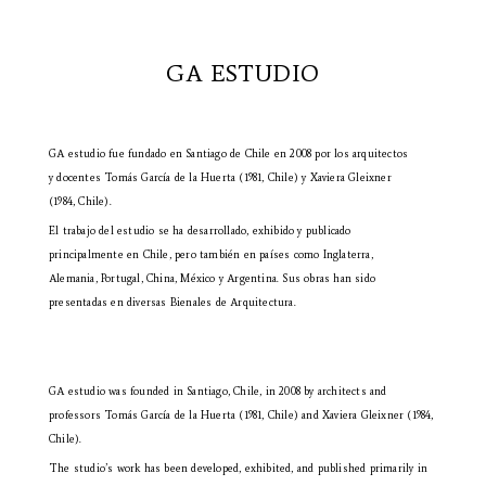
GA ESTUDIO
GA estudio fue fundado en Santiago de Chile en 2008 por los arquitectos
y docentes Tomás García de la Huerta (1981, Chile) y Xaviera Gleixner
(1984, Chile).
El trabajo del estudio se ha desarrollado, exhibido y publicado
principalmente en Chile, pero también en países como Inglaterra,
Alemania, Portugal, China, México y Argentina. Sus obras han sido
presentadas en diversas Bienales de Arquitectura.
GA estudio was founded in Santiago, Chile, in 2008 by architects and
professors Tomás García de la Huerta (1981, Chile) and Xaviera Gleixner (1984,
Chile).
The studio’s work has been developed, exhibited, and published primarily in